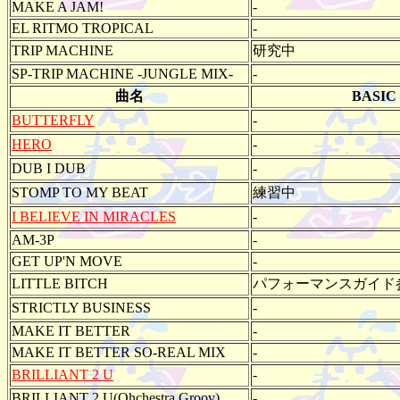
MAKE A JAM!
-
EL RITMO TROPICAL
-
TRIP MACHINE
研究中
SP-TRIP MACHINE -JUNGLE MIX-
-
曲名
BASIC
BUTTERFLY
-
HERO
-
DUB I DUB
-
STOMP TO MY BEAT
練習中
I BELIEVE IN MIRACLES
-
AM-3P
-
GET UP'N MOVE
-
LITTLE BITCH
パフォーマンスガイド
STRICTLY BUSINESS
-
MAKE IT BETTER
-
MAKE IT BETTER SO-REAL MIX
-
BRILLIANT 2 U
-
BRILLIANT 2 U(Ohchestra Groov)
-