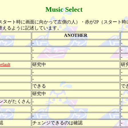
Music Select
スタート時に画面に向かって左側の人）・赤が2P（スタート
替えるように記述しています。
ANOTHER
-
-
-
-
-
-
ault
研究中
研
-
-
-
-
できる
で
研究中
-
ンスがたくさん
-
-
-
-
-
-
認
チェンジできるのは確認
-