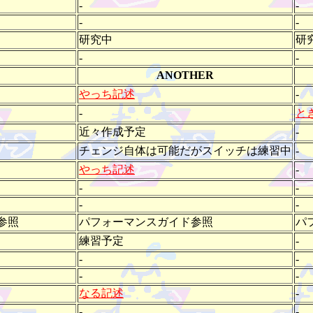
-
-
-
-
研究中
研
-
-
ANOTHER
やっち記述
-
-
と
近々作成予定
-
チェンジ自体は可能だがスイッチは練習中
-
やっち記述
-
-
-
-
-
参照
パフォーマンスガイド参照
パ
練習予定
-
-
-
-
-
なる記述
-
-
-