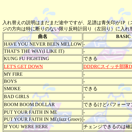
入れ替えの説明はまだまだ途中ですが、足譜は青矢印が1P（
ジの方向は特に断りのない限り反時計回り（左回り）に入れ
曲名
BASIC
HAVE YOU NEVER BEEN MELLOW
-
THAT'S THE WAY(I LIKE IT)
-
KUNG FU FIGHTING
できる
LET'S GET DOWN
DDDRCスイッチ部隊Def
MY FIRE
-
BOYS
-
SMOKE
できる
BAD GIRLS
-
BOOM BOOM DOLLAR
できるけどパフォーマ
PUT YOUR FAITH IN ME
-
PUT YOUR FAITH IN ME(Jazz Groov)
-
IF YOU WERE HERE
チェンジできるのは確