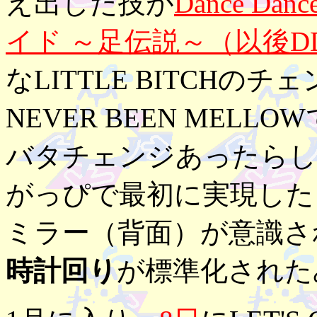
え出した技が
Dance Da
イド ～足伝説～（以後D
なLITTLE BITCHのチ
NEVER BEEN MEL
バタチェンジあったらし
がっぴで最初に実現した
ミラー（背面）が意識さ
時計回り
が標準化された