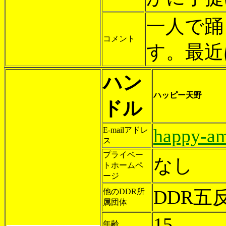
一人で踊
コメント
す。最近
ハン
ハッピー天野
ドル
happy-am
E-mailアドレ
ス
プライベー
なし
トホームペ
ージ
DDR五
他のDDR所
属団体
15
年齢