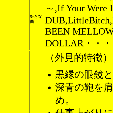
～,If Your Were 
好きな
DUB,LittleBitc
曲
BEEN MELLO
DOLLAR・・・
（外見的特徴）
黒縁の眼鏡
深青の鞄を
め。
仕事上がり