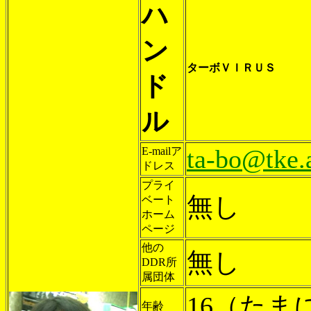
ハ
ン
ターボＶＩＲＵＳ
ド
ル
ta-bo@tke.a
E-mailア
ドレス
プライ
無し
ベート
ホーム
ページ
他の
無し
DDR所
属団体
16（たま
年齢