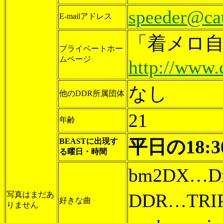
speeder@cat
E-mailアドレス
「着メロ
プライベートホー
ムページ
http://www.c
なし
他のDDR所属団体
21
年齢
平日の18:
BEASTに出現す
る曜日・時間
bm2DX…Dr.
写真はまだあ
DDR…TRI
好きな曲
りません