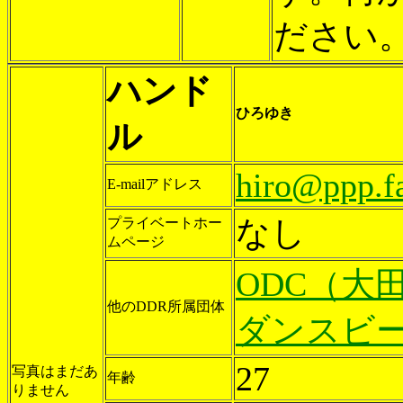
ださい
ハンド
ひろゆき
ル
hiro@ppp.fa
E-mailアドレス
なし
プライベートホー
ムページ
ODC（大
他のDDR所属団体
ダンスビ
27
写真はまだあ
年齢
りません