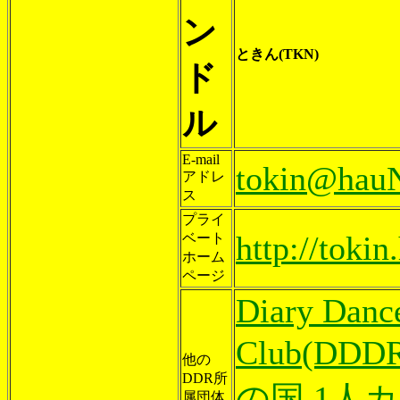
ン
ときん(TKN)
ド
ル
E-mail
tokin@hauN
アドレ
ス
プライ
http://tokin
ベート
ホーム
ページ
Diary Danc
Club(DDD
他の
DDR所
の国
,
1人
属団体