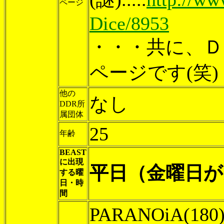
ページ
Dice/8953
・・・共に、Ｄ
ページです(笑)
他の
なし
DDR所
属団体
25
年齢
BEAST
に出現
平日（金曜日が
する曜
日・時
間
PARANOiA(180