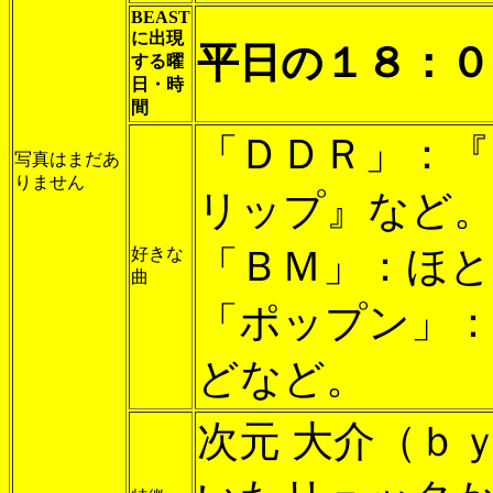
BEAST
に出現
平日の１８：０
する曜
日・時
間
「ＤＤＲ」：
写真はまだあ
りません
リップ』など
「ＢＭ」：ほと
好きな
曲
「ポップン」
どなど。
次元 大介（ｂ