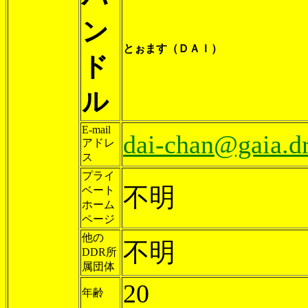
ン
とぉます（ＤＡＩ）
ド
ル
E-mail
dai-chan@gaia.d
アドレ
ス
プライ
不明
ベート
ホーム
ページ
他の
不明
DDR所
属団体
20
年齢