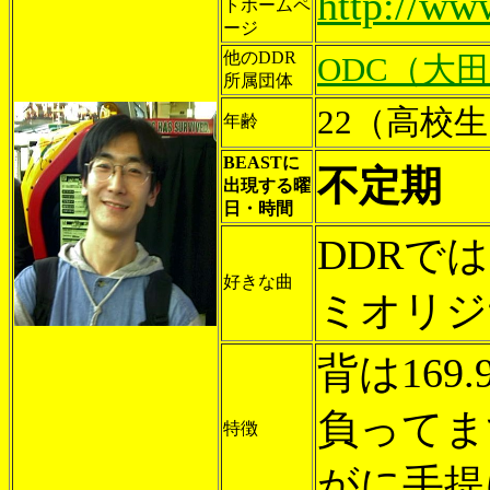
http://www
トホームペ
ージ
他のDDR
ODC（大
所属団体
22（高校
年齢
BEASTに
不定期
出現する曜
日・時間
DDRで
好きな曲
ミオリジ
背は16
負ってま
特徴
がに手提