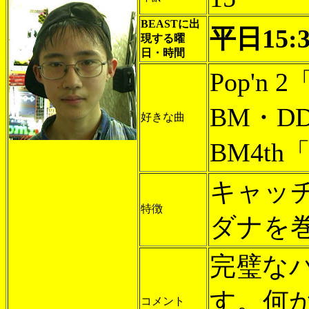
BEASTに出
平日15:3
現する曜
日・時間
Pop'n
BM・DD
好きな曲
BM4th「R
キャッ
特徴
ダナを
完璧な
す。何
コメント