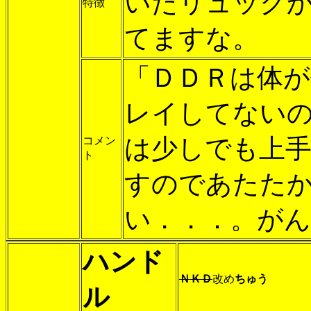
いたリュック
特徴
てますな。
「ＤＤＲは体
レイしてない
は少しでも上
コメン
ト
すのであたた
い．．．。が
ハンド
ＮＫＤ
改め
ちゅう
ル