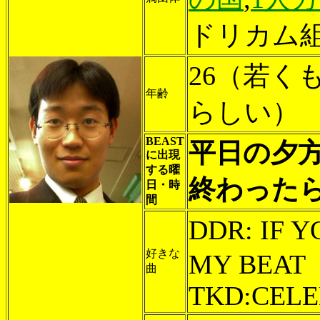
ドリカム
26（若く
年齢
らしい）
BEAST
平日の夕方以
に出現
する曜
終わった
日・時
間
DDR: IF 
好きな
MY BEAT
曲
TKD:CELE