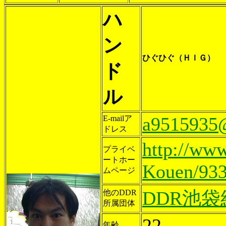
ハ
ン
ひぐひぐ（ＨＩＧ）
ド
ル
a9515935@
E-mailア
ドレス
http://www
プライベ
ートホー
Kouen/933
ムページ
DDR池
他のDDR
所属団体
22
年齢