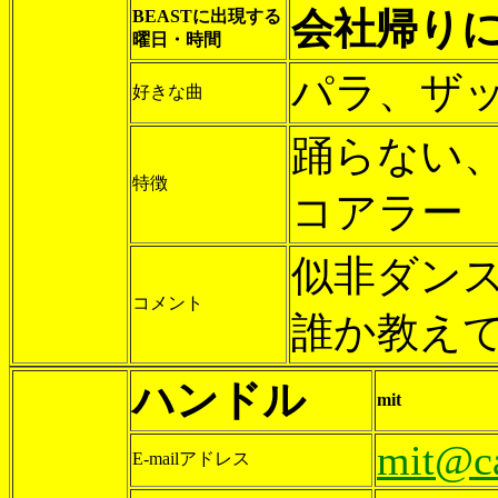
会社帰り
BEASTに出現する
曜日・時間
パラ、ザ
好きな曲
踊らない
特徴
コアラー
似非ダン
コメント
誰か教えて
ハンドル
mit
mit@ca
E-mailアドレス