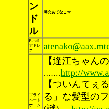
ン
澪☆あてなこ☆
ド
ル
E-mail
atenako@aax.mtc
アドレ
ス
【逢江ちゃんの
.......
http://www.a
【ついんてぇ
る」な髪型の
プライ
ベート
ホーム
(謎).....
http://ww