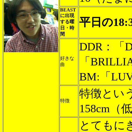
BEAST
に出現
平日の18:
する曜
日・時
間
DDR：「D
「BRILLI
好きな
曲
BM:「LUV
特徴とい
特徴
158cm
とてもに