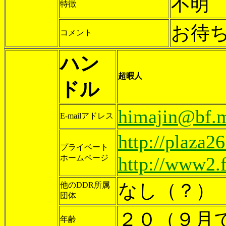
不明
特徴
お待ち
コメント
ハン
超暇人
ドル
himajin@bf.m
E-mailアドレス
http://plaza2
プライベート
ホームページ
http://www2.f
なし（？）
他のDDR所属
団体
２０（９月
年齢