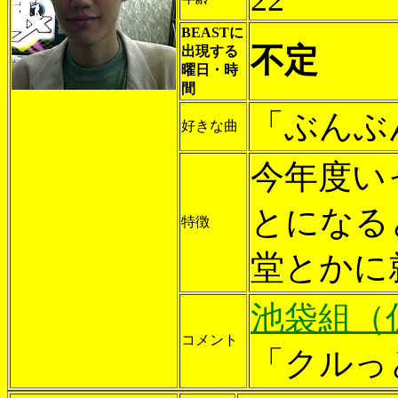
BEASTに
不定
出現する
曜日・時
間
「ぶんぶ
好きな曲
今年度い
とになる
特徴
堂とかに
池袋組（
コメント
「クルっ