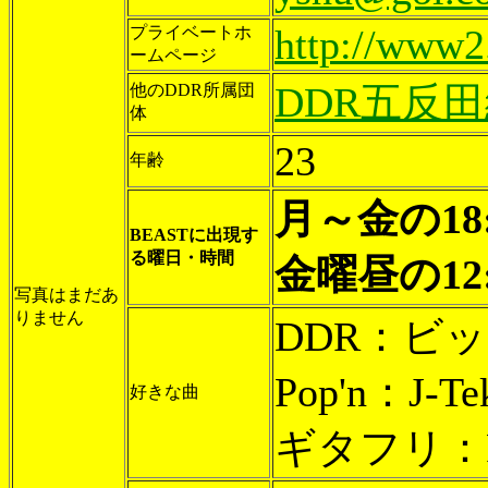
http://www2.
プライベートホ
ームページ
DDR五反
他のDDR所属団
体
23
年齢
月～金の18:
BEASTに出現す
る曜日・時間
金曜昼の12
写真はまだあ
りません
DDR：ビ
Pop'n：J
好きな曲
ギタフリ：F