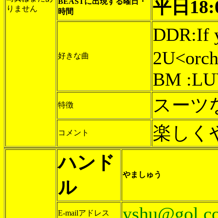
平日18
BEASTに出現する曜日・
りません
時間
DDR:If 
2U<orch
好きな曲
BM :LU
スーツ
特徴
楽しく
コメント
ハンド
やましゅう
ル
yshu@gol.c
E-mailアドレス