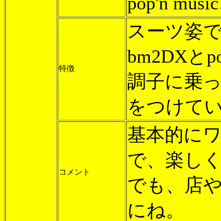
pop'n 
スーツ姿
bm2DXと
特徴
調子に乗っ
をつけて
基本的に
で、楽し
コメント
でも、店
にね。